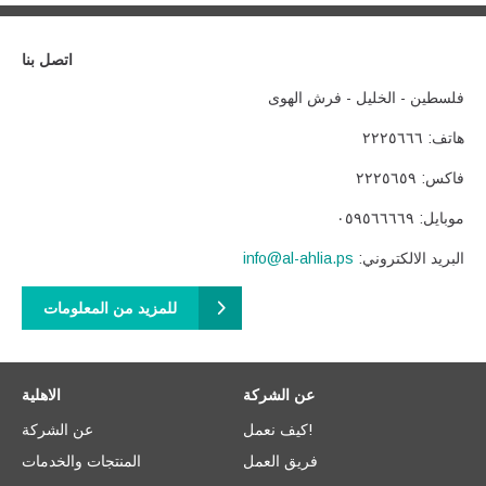
اتصل بنا
فلسطين - الخليل - فرش الهوى
هاتف: ٢٢٢٥٦٦٦
فاكس: ٢٢٢٥٦٥٩
موبايل: ٠٥٩٥٦٦٦٦٩
:البريد الالكتروني
info@al-ahlia.ps
للمزيد من المعلومات
عن الشركة
الاهلية
عن الشركة
كيف نعمل!
المنتجات والخدمات
فريق العمل